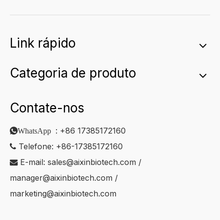
Link rápido
Categoria de produto
Contate-nos
:
+86
17385172160
WhatsApp
Telefone: +86-17385172160

E-mail:
sales@aixinbiotech.com
/

manager@aixinbiotech.com
/
marketing@aixinbiotech.com